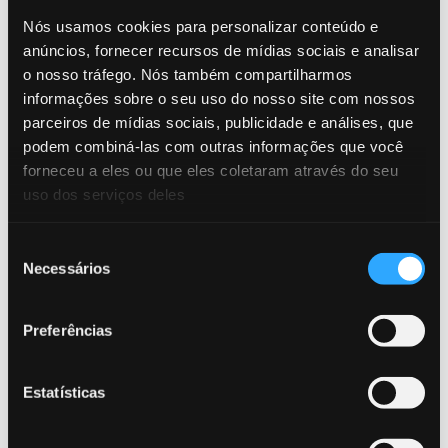
Junior Backend Developer
Nós usamos cookies para personalizar conteúdo e
anúncios, fornecer recursos de mídias sociais e analisar
o nosso tráfego. Nós também compartilharmos
Job
26/02/2026
informações sobre o seu uso do nosso site com nossos
Python Developer
parceiros de mídias sociais, publicidade e análises, que
podem combiná-las com outras informações que você
forneceu a eles ou que eles coletaram através do seu
uso dos serviços deles
Leia mais Team
Seleção
Necessários
de
consentimento
Preferências
Estatísticas