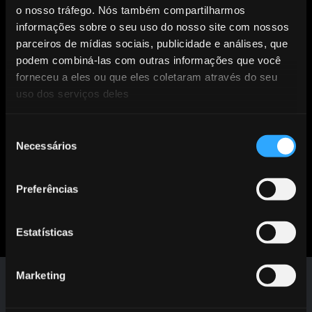
o nosso tráfego. Nós também compartilharmos
informações sobre o seu uso do nosso site com nossos
Entre em contato.
parceiros de mídias sociais, publicidade e análises, que
podem combiná-las com outras informações que você
Entre em contato com nossa equipe
forneceu a eles ou que eles coletaram através do seu
de especialistas para saber como
uso dos serviços deles
podemos ajudar.
Seleção
Necessários
de
SOLICITE UMA
consentimento
DEMONSTRAÇÃO
Preferências
CONTATO
Estatísticas
Marketing
SOLUÇOES