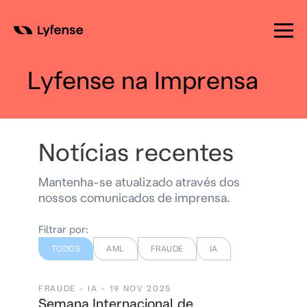
Skip
to
Lyfense na Imprensa
content
Notícias recentes
Mantenha-se atualizado através dos
nossos comunicados de imprensa.
Filtrar por:
TODOS
AML
FRAUDE
IA
FRAUDE - IA - 19 NOV 2025
Semana Internacional de