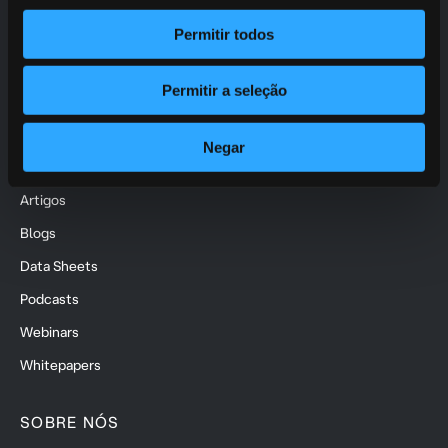
Lyfense Fraud Prevention
Permitir todos
Lyfense AML
Permitir a seleção
Lyfense Money Mule Account Detection
Negar
RECURSOS
Artigos
Blogs
Data Sheets
Podcasts
Webinars
Whitepapers
SOBRE NÓS