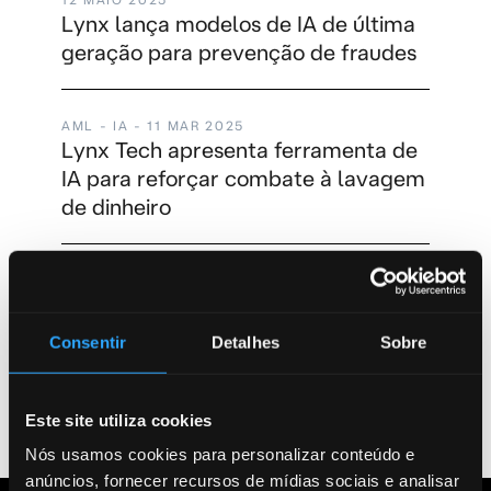
Lynx lança modelos de IA de última
geração para prevenção de fraudes
AML - IA - 11 MAR 2025
Lynx Tech apresenta ferramenta de
IA para reforçar combate à lavagem
de dinheiro
7 FEV 2025
Empresas de prevenção a fraudes se
unem para combater criminosos
Consentir
Detalhes
Sobre
Este site utiliza cookies
CARREGAR MAIS
Nós usamos cookies para personalizar conteúdo e
anúncios, fornecer recursos de mídias sociais e analisar