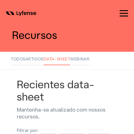
Skip
to
Recursos
content
TODOS
ARTIGOS
DATA-SHEET
WEBINAR
Recientes data-
sheet
Mantenha-se atualizado com nossos
recursos.
Filtrar por: