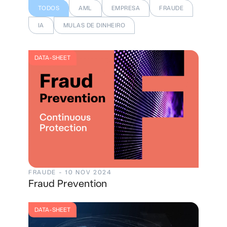
TODOS
AML
EMPRESA
FRAUDE
IA
MULAS DE DINHEIRO
DATA-SHEET
FRAUDE - 10 NOV 2024
Fraud Prevention
DATA-SHEET