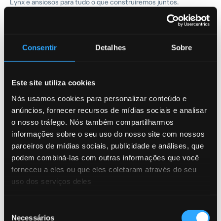
Lynx e ansiosos para tudo o que construiremos juntos.
Para saber mais sobre as soluções de prevenção de fraudes com
IA e AML da Lynx,
solicite uma demonstração
ou
contate
nossa
equipe.
Consentir
Detalhes
Sobre
Este site utiliza cookies
Data-Sheet
29/05/2024
Detecção de Contas Laranja
Nós usamos cookies para personalizar conteúdo e
anúncios, fornecer recursos de mídias sociais e analisar
AML, Empresa, Fraude
o nosso tráfego. Nós também compartilharmos
informações sobre o seu uso do nosso site com nossos
parceiros de mídias sociais, publicidade e análises, que
Data-Sheet
27/09/2023
podem combiná-las com outras informações que você
Por que escolher a Lynx?
forneceu a eles ou que eles coletaram através do seu
Empresa, data-sheet
uso dos serviços deles
Seleção
Necessários
de