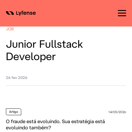
Skip
to
JOB
content
Junior Fullstack
Developer
26 fev 2026
Artigo
14/05/2026
O fraude está evoluindo. Sua estratégia está
evoluindo também?