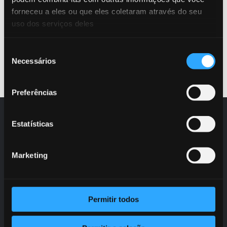
forneceu a eles ou que eles coletaram através do seu
uso dos serviços deles
LEIA MAIS
Seleção
Necessários
de
consentimento
Preferências
Estatísticas
SOLUÇOES
Lyfense Fraud Prevention
Marketing
Lyfense AML
Lyfense Money Mule Account Detection
Permitir todos
RECURSOS