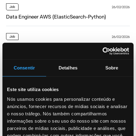
Job
26/02/2026
Data Engineer AWS (ElasticSearch-Python)
Job
26/02/2026
Junior Backend Developer
Job
26/02/2026
Consentir
Detalhes
Sobre
Python Developer
Este site utiliza cookies
Nós usamos cookies para personalizar conteúdo e
Leia mais Jobs
anúncios, fornecer recursos de mídias sociais e analisar
o nosso tráfego. Nós também compartilharmos
informações sobre o seu uso do nosso site com nossos
Data Engineer AWS (ElasticSearch-Python)
parceiros de mídias sociais, publicidade e análises, que
podem combiná-las com outras informações que você