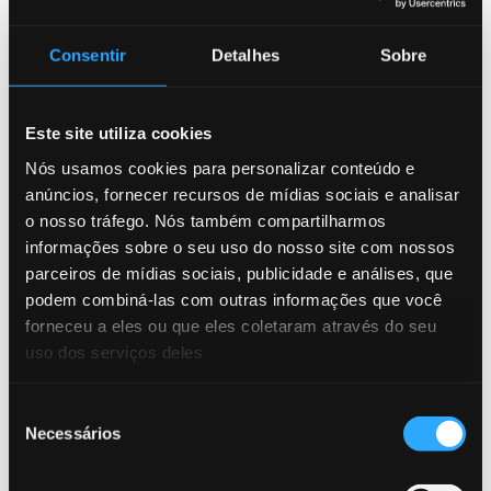
Mantenha-se
Consentir
Detalhes
Sobre
informado com
Este site utiliza cookies
nossos recursos
Nós usamos cookies para personalizar conteúdo e
mais recentes
anúncios, fornecer recursos de mídias sociais e analisar
o nosso tráfego. Nós também compartilharmos
informações sobre o seu uso do nosso site com nossos
parceiros de mídias sociais, publicidade e análises, que
Acesse nossos artigos, white
podem combiná-las com outras informações que você
papers e insights para entender
forneceu a eles ou que eles coletaram através do seu
uso dos serviços deles
como o Lyfense capacita as
instituições financeiras todos os
Seleção
dias.
Necessários
de
consentimento