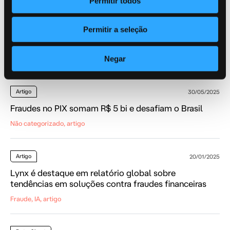
Permitir todos
Artigo
10/08/2025
Permitir a seleção
Golpes digitais afetam 29% dos consumidores em
todo o mundo; prejuízo médio é de R$ 6 mil no Brasil
Negar
Fraude, IA, artigo
Artigo
30/05/2025
Fraudes no PIX somam R$ 5 bi e desafiam o Brasil
Não categorizado, artigo
Artigo
20/01/2025
Lynx é destaque em relatório global sobre
tendências em soluções contra fraudes financeiras
Fraude, IA, artigo