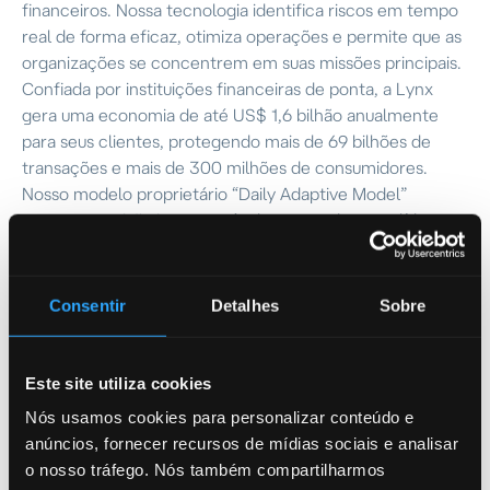
financeiros. Nossa tecnologia identifica riscos em tempo
real de forma eficaz, otimiza operações e permite que as
organizações se concentrem em suas missões principais.
Confiada por instituições financeiras de ponta, a Lynx
gera uma economia de até US$ 1,6 bilhão anualmente
para seus clientes, protegendo mais de 69 bilhões de
transações e mais de 300 milhões de consumidores.
Nosso modelo proprietário “Daily Adaptive Model”
garante precisão incomparável, mantendo taxas líderes
do setor de falsos positivos reduzidas, impulsionando a
eficácia na prevenção de crimes financeiros.
Consentir
Detalhes
Sobre
Artigo
14/05/2026
Este site utiliza cookies
O fraude está evoluindo. Sua estratégia está
Nós usamos cookies para personalizar conteúdo e
evoluindo também?
anúncios, fornecer recursos de mídias sociais e analisar
AI, Fraud, artigo
o nosso tráfego. Nós também compartilharmos