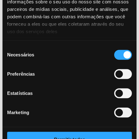
informações sobre o seu uso do nosso site com nossos
parceiros de mídias sociais, publicidade e análises, que
Webinar
19/11/2025
podem combiná-las com outras informações que você
Como a tecnologia e a IA estão moldando o combate
forneceu a eles ou que eles coletaram através do seu
à fraude no Brasil e na América Latina
uso dos serviços deles
Fraude, IA, webinar
Seleção
Necessários
de
Blog
18/11/2025
consentimento
Além da Transação: Por Que a Vigilância Contra
Fraudes é Essencial para a Estabilidade
Preferências
Fraude, IA, Mulas de dinheiro
Estatísticas
Artigo
24/09/2025
Marketing
Identidade é o novo perímetro contra fraudes
financeiras
Fraude, IA, artigo