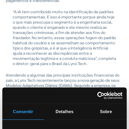
pagamentos e transferências.
“A IA tem contribuído muito na identificação de padrões
comportamentais. E isso é importante porque ainda hoje
o que mais preocupa o segmento é a engenharia social,
quando o cliente é enganado e ele mesmo realiza as
transações criminosas, a fim de atender aos fins do
fraudador. No entanto, essas operações fogem do padrão
habitual do usuário e se assemelham ao comportamento
típico dos golpistas, e é aí que a Inteligência Artificial
ajuda a reconhecer as discrepâncias entre a
movimentação legítima e a conduta maliciosa
”, completa
o diretor-geral para o Brasil da Lynx Tech.
Atendendo a algumas das principais instituições financeiras do
país, a Lynx Tech recentemente lançou a nova geração de seus
Modelos Adaptativos Diários (DAMs). Segundo a empresa, os
novos modelos representam uma transição fundamental da
detecção apenas de transações suspeitas individuais para a
identificação de redes de fraude inteiras, analisando padrões
complexos de comportamento criminoso com grande precisão.
Consentir
Detalhes
Sobre
Sobre a Lynx Tech