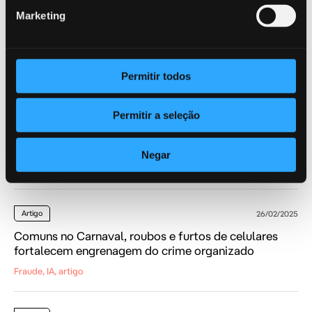
Artigo
24/09/2025
Marketing
Identidade é o novo perímetro contra fraudes
financeiras
Fraude, IA, artigo
Permitir todos
Artigo
10/08/2025
Permitir a seleção
Golpes digitais afetam 29% dos consumidores em
todo o mundo; prejuízo médio é de R$ 6 mil no Brasil
Negar
Fraude, IA, artigo
Artigo
26/02/2025
Comuns no Carnaval, roubos e furtos de celulares
fortalecem engrenagem do crime organizado
Fraude, IA, artigo