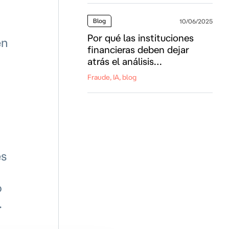
Blog
10/06/2025
Por qué las instituciones
en
financieras deben dejar
atrás el análisis
retrospectivo del fraude
Fraude, IA, blog
es
o
.