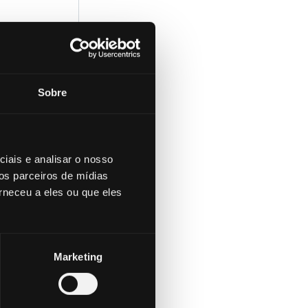
Sobre
su
tividad
ynx
.
iais e analisar o nosso
os parceiros de mídias
rneceu a eles ou que eles
liar o
dos.
osos son
Marketing
la
r la base