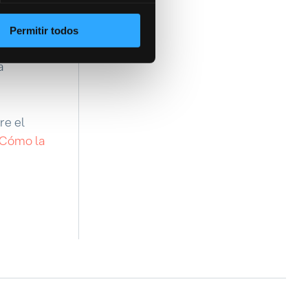
Permitir todos
a
re el
Cómo la