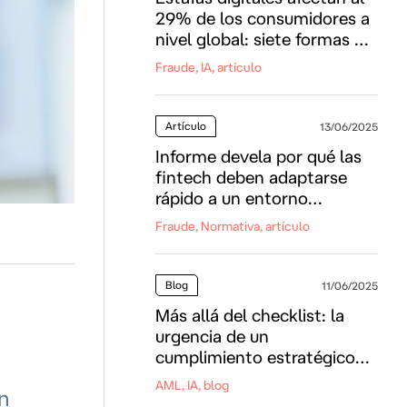
29% de los consumidores a
nivel global: siete formas de
protegerse
Fraude, IA, artículo
Artículo
13/06/2025
Informe devela por qué las
fintech deben adaptarse
rápido a un entorno
geopolítico cambiante
Fraude, Normativa, artículo
Blog
11/06/2025
Más allá del checklist: la
urgencia de un
cumplimiento estratégico
contra el crimen financiero
AML, IA, blog
n