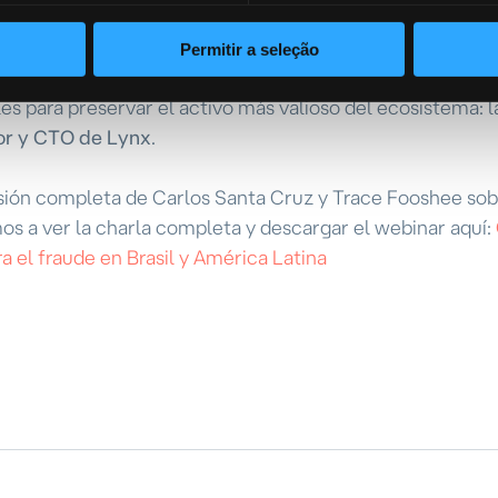
 abordada en el momento emocional equivocado, por eso
reconocer señales inusuales es clave para evitar caer en
Permitir a seleção
cómo opera el fraude y asumir la responsabilidad
 para preservar el activo más valioso del ecosistema: l
or y CTO de Lynx
.
isión completa de Carlos Santa Cruz y Trace Fooshee sob
mos a ver la charla completa y descargar el webinar aquí:
a el fraude en Brasil y América Latina